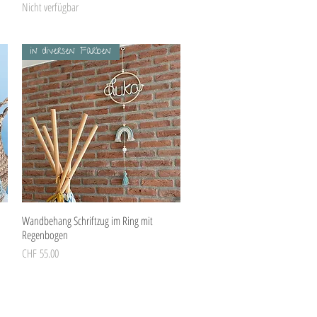
Nicht verfügbar
in diversen Farben
Schnellansicht
Wandbehang Schriftzug im Ring mit
Regenbogen
Preis
CHF 55.00