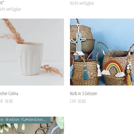
st“
Nicht verfügbar
icht verfügbar
Decken & Kissen
Schnellansicht
Schnellansicht
echer Colina
Korb in 3 Grössen
eis
Preis
HF 18.90
CHF 50.00
in diversen Kombinationen