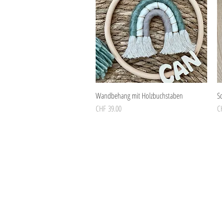
Schnellansicht
Wandbehang mit Holzbuchstaben
Sc
Preis
Pr
CHF 39.00
C
Maison Grande
by
Corinna Grande
Social Media