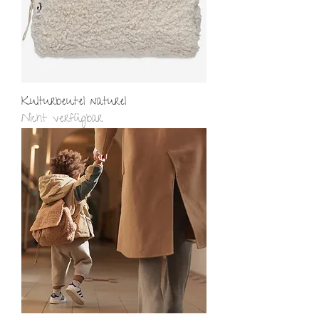
Kulturbeutel naturel
Nicht verfügbar