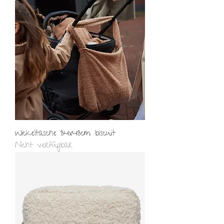
Wickeltasche 34x43cm biscuit
Nicht verfügbar