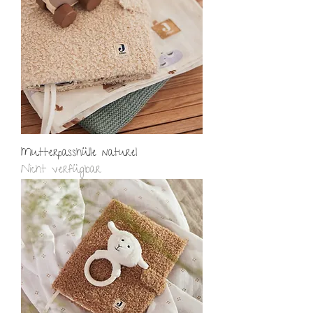
Mutterpasshülle naturel
Nicht verfügbar