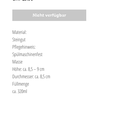
Nicht verfügbar
Material:
Steingut
Pflegehinweis:
Spülmaschinenfest
Masse
Höhe: ca. 8,5 – 9 cm
Durchmesser: ca. 8,5 cm
Füllmenge
ca. 320ml
Maison Grande
Social Media
by
Corinna Grande
Instagram