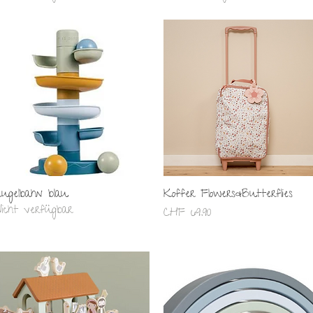
Schnellansicht
Schnellansicht
ugelbahn blau
Koffer Flowers&Butterflies
icht verfügbar
Preis
CHF 69.90