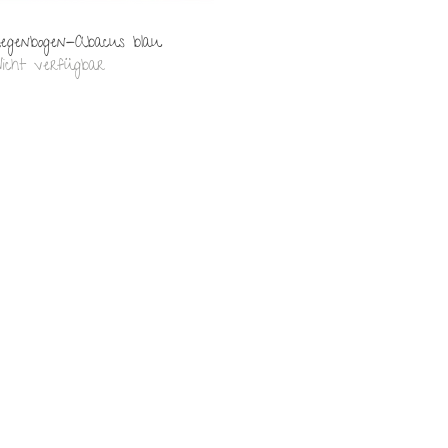
Schnellansicht
egenbogen-Abacus blau
icht verfügbar
Herstellzeit/Lieferzeit
Handmade Shop:
Die Lieferzeiten betragen 5-15 Arbeitstage. Bitte beachte,
dass Produkte mit deinen Wunschfarben von uns
handgefertigt werden und eine längere Lieferzeit haben als
Produkte, die wir vorproduziert haben. ❤️
Kleidung & Zubehör:
Wenn dein Produkt an Lager ist, wird es innerhalb von einer
Woche versendet. Andernfalls wirst du von uns
benachrichtigt.