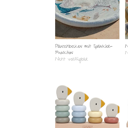
Schnellansicht
Planschbecken mit Sprinkler-
N
Funktion
N
Nicht verfügbar