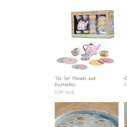
Schnellansicht
Tee Set Flowers and
K
Butterflies
N
Preis
CHF 36.90