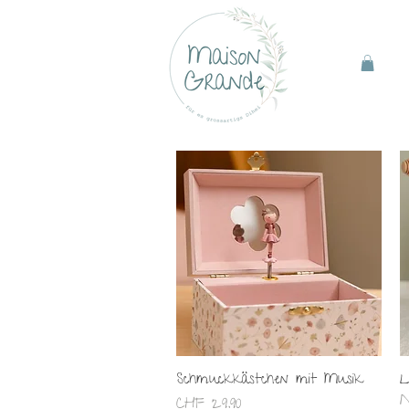
Schnellansicht
Schmuckkästchen mit Musik
L
N
Preis
CHF 29.90