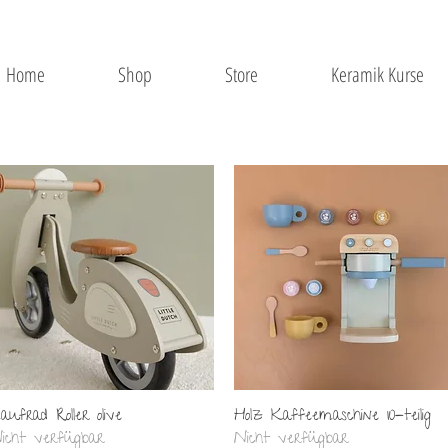
Home
Shop
Store
Keramik Kurse
Schnellansicht
Schnellansicht
aufrad Roller olive
Holz Kaffeemaschine 10-teilig
icht verfügbar
Nicht verfügbar