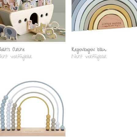
Schnellansicht
Schnellansicht
oah's Arche
Regenbogen blau
icht verfügbar
Nicht verfügbar