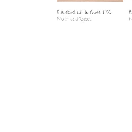
Schnellansicht
Stapelspiel Little Goose FSC
R
Nicht verfügbar
N
Maison Grande
by
Corinna Grande
Social Media
Instagram
Facebook
Impressum